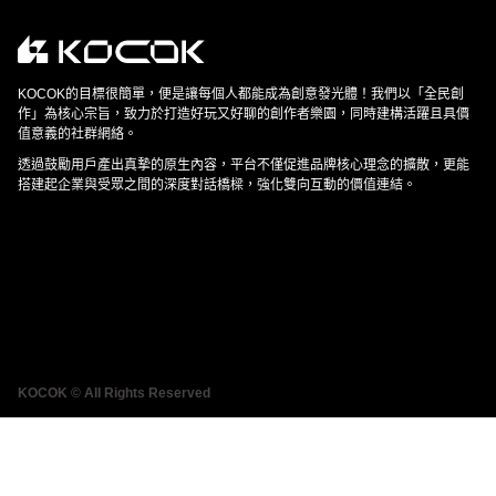
KOCOK的目標很簡單，便是讓每個人都能成為創意發光體！我們以「全民創
作」為核心宗旨，致力於打造好玩又好聊的創作者樂園，同時建構活躍且具價
值意義的社群網絡。
透過鼓勵用戶產出真摯的原生內容，平台不僅促進品牌核心理念的擴散，更能
搭建起企業與受眾之間的深度對話橋樑，強化雙向互動的價值連結。
KOCOK © All Rights Reserved