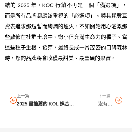
結的 2025 年，KOC 行銷不再是一個「備選項」，
而是所有品牌都應該重視的「必選項」。與其耗費巨
資去追求那短暫而絢爛的煙火，不如開始用心灌溉那
些散佈在社群土壤中、微小但充滿生命力的種子。當
這些種子生根、發芽，最終長成一片茂密的口碑森林
時，您的品牌將會收穫最甜美、最豐碩的果實。
上一篇
下一篇
2025 最推薦的 KOL 媒合平
沒有下
台 TOP5：快速找網紅合作
一篇文
的實用工具!
章